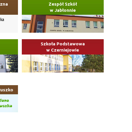
czna
Zespół Szkół
w Jabłonnie
Szkoła Podstawowa
w Czerniejowie
łuszko