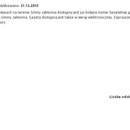
ublikowano:
21.12.2015
klepach na terenie Gminy Jabłonna dostępny jest już kolejny numer bezpłatnej 
s Gminy Jabłonna. Gazeta dostępna jest także w wersji elektronicznej. Zaprasz
ury.
Liczba odsł