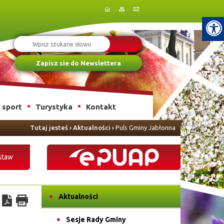
Szukaj
Zapisz sie do Newslettera
i sport
Turystyka
Kontakt
Tutaj jesteś
›
Aktualności
›
Puls Gminy Jabłonna
staw
Aktualności
Sesje Rady Gminy