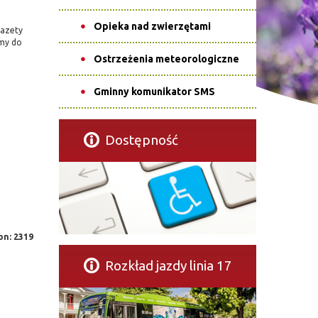
Opieka nad zwierzętami
gazety
amy do
Ostrzeżenia meteorologiczne
Gminny komunikator SMS
Dostępność
on: 2319
Rozkład jazdy linia 17