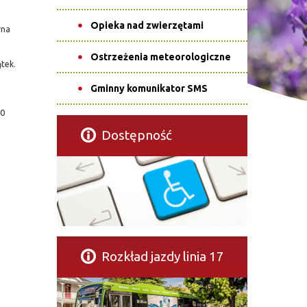
Opieka nad zwierzętami
yna
Ostrzeżenia meteorologiczne
tek.
Gminny komunikator SMS
00
Dostępność
Rozkład jazdy linia 17