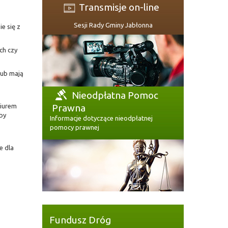
Transmisje on-line
Sesji Rady Gminy Jabłonna
e się z
ch czy
lub mają
Nieodpłatna Pomoc
biurem
Prawna
by
Informacje dotyczące nieodpłatnej
pomocy prawnej
e dla
Fundusz Dróg