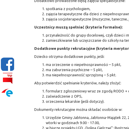
Dodatkowo prowadzone będą zajęcia specjalistyczne:
spotkania z psychologiem,
zajęcia terapeutyczne dla dzieci z niepełnospraw
zajęcia socjoterapeutyczne (muzyczne, taneczne,
Uczestnicy muszą spełniać (kryteria formalne):
przynależność do grupy docelowej, czyli dzieci 
zamieszkiwanie lub uczęszczanie do szkoły na te
Dodatkowe punkty rekrutacyjne (kryteria merytor
Dziecko otrzyma dodatkowe punkty, jeśli:
ma orzeczenie o niepełnosprawności – 5 pkt,
ma zaburzenia psychiczne – 5 pkt,
ma niepełnosprawność sprzężoną – 5 pkt.
Aby potwierdzić spełnianie kryteriów, należy złożyć:
formularz zgłoszeniowy wraz ze zgodą RODO + de
zaświadczenie z OPS,
orzeczenia lekarskie (jeśli dotyczy).
Dokumenty rekrutacyjne można składać osobiście w:
Urzędzie Gminy Jabłonna, Jabłonna-Majątek 22, 23
wtorki w godzinach 9.00 - 17.00,
w biurze projektu LGD „Dolina Giełczwi”: Bystrzej