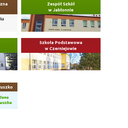
czna
Zespół Szkół
w Jabłonnie
Szkoła Podstawowa
w Czerniejowie
łuszko