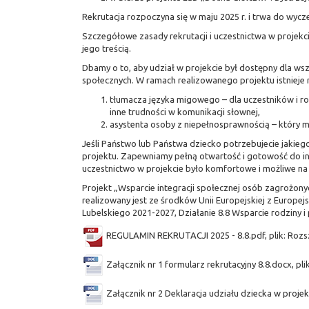
Rekrutacja rozpoczyna się w maju 2025 r. i trwa do wycze
Szczegółowe zasady rekrutacji i uczestnictwa w projekc
jego treścią.
Dbamy o to, aby udział w projekcie był dostępny dla ws
społecznych. W ramach realizowanego projektu istnieje 
tłumacza języka migowego – dla uczestników i r
inne trudności w komunikacji słownej,
asystenta osoby z niepełnosprawnością – który m
Jeśli Państwo lub Państwa dziecko potrzebujecie jakie
projektu. Zapewniamy pełną otwartość i gotowość do i
uczestnictwo w projekcie było komfortowe i możliwe na
Projekt „Wsparcie integracji społecznej osób zagrożon
realizowany jest ze środków Unii Europejskiej z Europ
Lubelskiego 2021-2027, Działanie 8.8 Wsparcie rodziny i 
REGULAMIN REKRUTACJI 2025 - 8.8.pdf, plik: Rozsz
Załącznik nr 1 formularz rekrutacyjny 8.8.docx, pli
Załącznik nr 2 Deklaracja udziału dziecka w projek