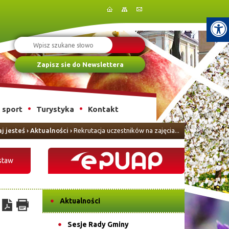
Szukaj
Zapisz sie do Newslettera
i sport
Turystyka
Kontakt
j jesteś
›
Aktualności
›
Rekrutacja uczestników na zajęcia...
staw
Aktualności
Sesje Rady Gminy