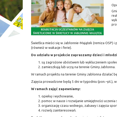
Op
Gmi
rea
wyk
pro
Świetlica mieści się w Jabłonnie-Majątek (remiza OSP) i
(równeiż w wakacje i ferie).
Do udziału w projekcie zapraszamy dzieci i młodzie
są zagrożone ubóstwem lub wykluczeniem społe
zamieszkują lub uczą na terenie Gminy Jabłonna.
W ramach projektu na terenie Gminy Jabłonna działać bę
Zajęcia prowadzone będą 5 dni w tygodniu (pon.–pt.), w
W ramach zajęć zapewniamy:
opiekę i wychowanie,
pomoc w nauce i rozwijanie umiejętności uczenia s
organizację czasu wolnego, zabawy i zajęcia spo
rozwój zainteresowań.