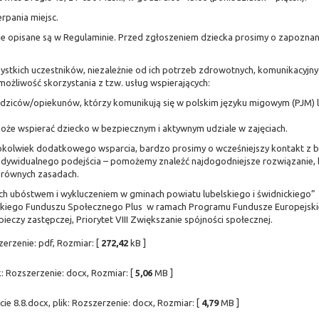
rpania miejsc.
ie opisane są w Regulaminie. Przed zgłoszeniem dziecka prosimy o zapoznani
zystkich uczestników, niezależnie od ich potrzeb zdrowotnych, komunikacyjny
możliwość skorzystania z tzw. usług wspierających:
odziców/opiekunów, którzy komunikują się w polskim języku migowym (PJM) 
oże wspierać dziecko w bezpiecznym i aktywnym udziale w zajęciach.
gokolwiek dodatkowego wsparcia, bardzo prosimy o wcześniejszy kontakt z 
ndywidualnego podejścia – pomożemy znaleźć najdogodniejsze rozwiązanie, 
 równych zasadach.
ych ubóstwem i wykluczeniem w gminach powiatu lubelskiego i świdnickiego”
ejskiego Funduszu Społecznego Plus w ramach Programu Fundusze Europejski
pieczy zastępczej, Priorytet VIII Zwiększanie spójności społecznej.
erzenie: pdf, Rozmiar: [
272,42
kB ]
k: Rozszerzenie: docx, Rozmiar: [
5,06
MB ]
cie 8.8.docx, plik: Rozszerzenie: docx, Rozmiar: [
4,79
MB ]