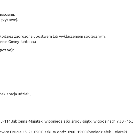
nościami,
 językowe).
i młodzież zagrożona ubóstwem lub wykluczeniem społecznym,
renie Gminy Jabłonna
yczne):
klaracja udziału,
-114 Jabłonna-Majatek, w poniedziałki, środy-piątki w godzinach 7.30 - 15.
owice Drugie 15, 21-050 Piaski, w godz. 8:00–15:00 (poniedziałek – piątek).