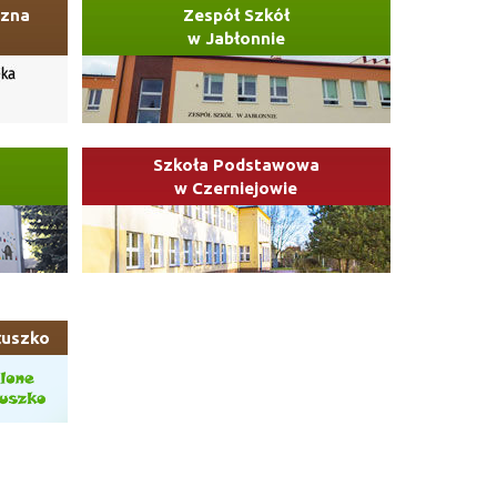
czna
Zespół Szkół
w Jabłonnie
Szkoła Podstawowa
w Czerniejowie
łuszko