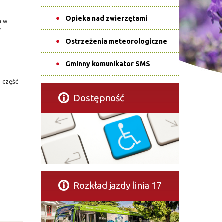
Opieka nad zwierzętami
a w
y
Ostrzeżenia meteorologiczne
Gminny komunikator SMS
 część
Dostępność
Rozkład jazdy linia 17