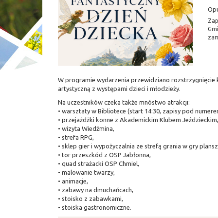
Op
Zap
Gmi
zam
W programie wydarzenia przewidziano rozstrzygnięcie k
artystyczną z występami dzieci i młodzieży.
Na uczestników czeka także mnóstwo atrakcji:
• warsztaty w Bibliotece (start 14:30, zapisy pod numere
• przejażdżki konne z Akademickim Klubem Jeździeckim
• wizyta Wiedźmina,
• strefa RPG,
• sklep gier i wypożyczalnia ze strefą grania w gry plans
• tor przeszkód z OSP Jabłonna,
• quad strażacki OSP Chmiel,
• malowanie twarzy,
• animacje,
• zabawy na dmuchańcach,
• stoisko z zabawkami,
• stoiska gastronomiczne.