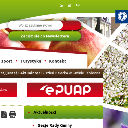
Szukaj
Zapisz sie do Newslettera
i sport
Turystyka
Kontakt
taj jesteś
›
Aktualności
›
Dzień Dziecka w Gminie Jabłonna
staw
Aktualności
Sesje Rady Gminy