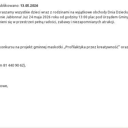
ublikowano:
13.05.2026
raszamy wszystkie dzieci wraz z rodzinami na wyjątkowe obchody Dnia Dzieck
nie Jabłonna! Już 24 maja 2026 roku od godziny 13:00 plac pod Urzędem Gmin
ieni się w przestrzeń pełną radości, zabawy i niezapomnianych atrakcji.
onkursu na projekt gminnej maskotki „Profilaktyka przez kreatywność” oraz
m 81 440 90 62),
,
zowe,