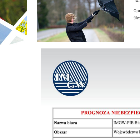
12.
Op
Siln