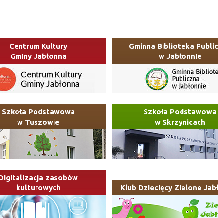
Centrum Kultury
Gminna Biblioteka Publi
Gminy Jabłonna
w Jabłonnie
Szkoła Podstawowa
Szkoła Podstawowa
w Tuszowie
w Skrzynicach
Digitalizacja zasobów
kulturowych
Klub Dziecięcy Zielone Jab