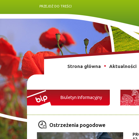
PRZEJDŹ DO TREŚCI
Strona główna
Aktualności
Biuletyn Informacyjny
Ostrzeżenia pogodowe
PR