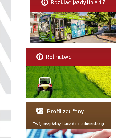
Rozkład jazdy linia 17
Rolnictwo
Profil zaufany
Twój bezpłatny klucz do e-administracji