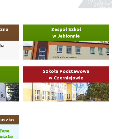
czna
Zespół Szkół
w Jabłonnie
Szkoła Podstawowa
w Czerniejowie
łuszko