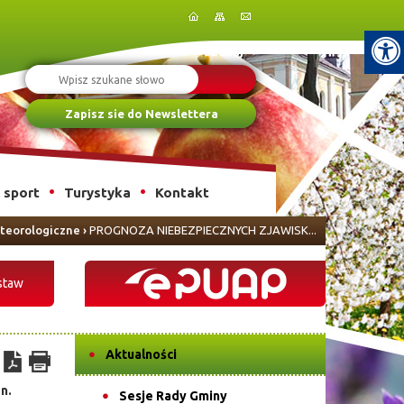
Szukaj
Zapisz sie do Newslettera
i sport
Turystyka
Kontakt
teorologiczne
›
PROGNOZA NIEBEZPIECZNYCH ZJAWISK...
staw
Aktualności
n.
Sesje Rady Gminy