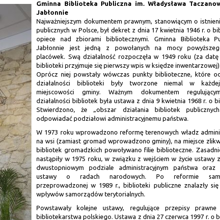
Gminna Biblioteka Publiczna
im. Władysława Taczano
Jabłonnie
Najważniejszym dokumentem prawnym, stanowiącym o istnieniu
publicznych w Polsce, był dekret z dnia 17 kwietnia 1946 r. o bi
opiece nad zbiorami bibliotecznymi. Gminna Biblioteka P
Jabłonnie jest jedną z powołanych na mocy powyższeg
placówek. Swą działalność rozpoczęła w 1949 roku (za datę
biblioteki przyjmuje się pierwszy wpis w księdze inwentarzowej)
Oprócz niej powstały wówczas punkty biblioteczne, które o
działalności biblioteki były tworzone niemal w każde
miejscowości gminy. Ważnym dokumentem regulujący
działalności bibliotek była ustawa z dnia 9 kwietnia 1968 r. o b
Stwierdzono, że „obszar działania bibliotek publicznyc
odpowiadać podziałowi administracyjnemu państwa.
W 1973 roku wprowadzono reformę terenowych władz adminis
na wsi (zamiast gromad wprowadzono gminy), na miejsce zlik
bibliotek gromadzkich powoływano filie biblioteczne. Zasadn
nastąpiły w 1975 roku, w związku z wejściem w życie ustawy 
dwustopniowym podziale administracyjnym państwa oraz
ustawy o radach narodowych. Po reformie samo
przeprowadzonej w 1989 r., biblioteki publiczne znalazły si
wpływów samorządów terytorialnych.
Powstawały kolejne ustawy, regulujące przepisy prawne
bibliotekarstwa polskiego. Ustawa z dnia 27 czerwca 1997 r. o b