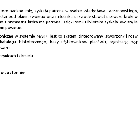
otece nadano imię, zyskała patrona w osobie Władysława Taczanowskiego,
 tutaj pod okiem swojego ojca miłośnika przyrody stawiał pierwsze kroki w
kim z szesnastu, która ma patrona. Dzięki temu Biblioteka zyskała swoistą i
ym powiecie.
roniczne w systemie MAK+, jest to system zintegrowany, stworzony i rozw
 katalogu bibliotecznego, bazy użytkowników placówki, rejestrację wyp
cznej.
rzynicach i Chmielu.
 w Jabłonnie
0