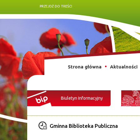
PRZEJDŹ DO TREŚCI
Strona główna
Aktualności
Biuletyn Informacyjny
Gminna Biblioteka Publiczna