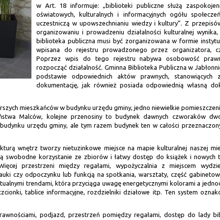
w Art. 18 informuje: „biblioteki publiczne służą zaspokoje
oświatowych, kulturalnych i informacyjnych ogółu społecze
uczestniczą w upowszechnianiu wiedzy i kultury”. Z przepis
organizowaniu i prowadzeniu działalności kulturalnej wynika
biblioteka publiczna musi być zorganizowana w formie instytucj
wpisana do rejestru prowadzonego przez organizatora, cz
Poprzez wpis do tego rejestru nabywa osobowość praw
rozpocząć działalność. Gminna Biblioteka Publiczna w Jabłonni
podstawie odpowiednich aktów prawnych, stanowiących 
dokumentację, jak również posiada odpowiednią własną do
tarszych mieszkańców w budynku urzędu gminy, jedno niewielkie pomieszczeni
aństwa Malców, kolejne przenosiny to budynek dawnych czworaków dwo
o budynku urzędu gminy, ale tym razem budynek ten w całości przeznaczon
kturą wnętrz tworzy nietuzinkowe miejsce na mapie kulturalnej naszej mi
 swobodne korzystanie ze zbiorów i łatwy dostęp do książek i nowych te
Więcej przestrzeni między regałami, wypożyczalnia z miejscem wydzi
nauki czy odpoczynku lub funkcją na spotkania, warsztaty, część gabineto
aktualnymi trendami, która przyciąga uwagę energetycznymi kolorami a jednoc
 czcionki, tablice informacyjne, rozdzielniki działowe itp. Ten system oznak
prawnościami, podjazd, przestrzeń pomiędzy regałami, dostęp do lady bi