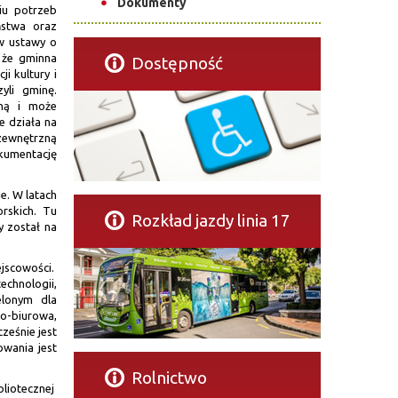
Dokumenty
niu potrzeb
ństwa oraz
ów ustawy o
, że gminna
Dostępność
i kultury i
yli gminę.
ną i może
e działa na
zewnętrzną
kumentację
e. W latach
rskich. Tu
Rozkład jazdy linia 17
y został na
ejscowości.
chnologii,
elonym dla
wo-biurowa,
ześnie jest
owania jest
Rolnictwo
bliotecznej