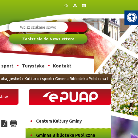
Szukaj
Zapisz sie do Newslettera
i sport
Turystyka
Kontakt
utaj jesteś
›
Kultura i sport
›
Gminna Biblioteka Publiczna1
staw
Centum Kultury Gminy
Gminna Biblioteka Publiczna