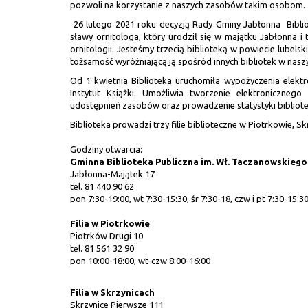
pozwoli na korzystanie z naszych zasobów takim osobom.
26 lutego 2021 roku decyzją Rady Gminy Jabłonna Bibli
sławy ornitologa, który urodził się w majątku Jabłonna i
ornitologii. Jesteśmy trzecią biblioteką w powiecie lubels
tożsamość wyróżniającą ją spośród innych bibliotek w nasz
Od 1 kwietnia Biblioteka uruchomiła wypożyczenia elekt
Instytut Książki. Umożliwia tworzenie elektronicznego
udostępnień zasobów oraz prowadzenie statystyki bibliote
Biblioteka prowadzi trzy filie biblioteczne w Piotrkowie, Sk
Godziny otwarcia:
Gminna Biblioteka Publiczna im. Wł. Taczanowskiego
Jabłonna-Majątek 17
tel. 81 440 90 62
pon 7:30-19:00, wt 7:30-15:30, śr 7:30-18, czw i pt 7:30-15:3
Filia w Piotrkowie
Piotrków Drugi 10
tel. 81 561 32 90
pon 10:00-18:00, wt-czw 8:00-16:00
Filia w Skrzynicach
Skrzynice Pierwsze 111