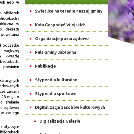
wskiego w
Świetlice na terenie naszej gminy
 bibliotek
bliotekach i
ubliczna w
Koła Gospodyń Wiejskich
o dekretu
 powstania
Organizacje pozarządowe
.
d początku
j większej
Puls Gminy Jabłonna
m kwestię
ibliotekach.
Publikacje
h powinien
Stypendia kulturalne
tracyjnych
widowanych
icze zmiany
Stypendia sportowe
z 28 maja o
 o zmianie
Digitalizacja zasobów kulturowych
rządowej
ę w zasięgu
Digitalizacja Galerie
 dotyczące
ibliotekach